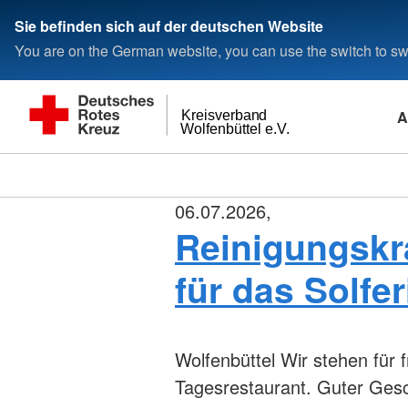
Sie befinden sich auf der deutschen Website
You are on the German website, you can use the switch to swi
A
Kreisverband
Wolfenbüttel e.V.
06.07.2026,
Reinigungskra
für das Solfe
Wolfenbüttel
Wir stehen für 
Tagesrestaurant. Guter Gesc