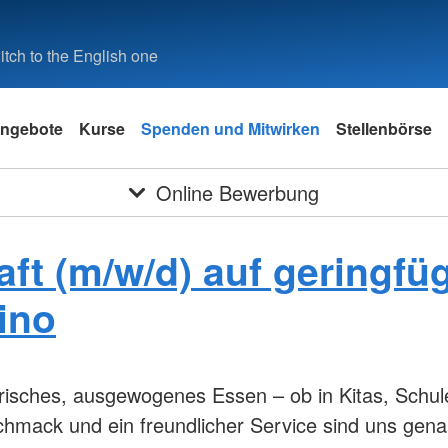
tch to the English one
ngebote
Kurse
Spenden und Mitwirken
Stellenbörse
Online Bewerbung
ft (m/w/d) auf geringfü
rino
frisches, ausgewogenes Essen – ob in Kitas, Schu
hmack und ein freundlicher Service sind uns genau