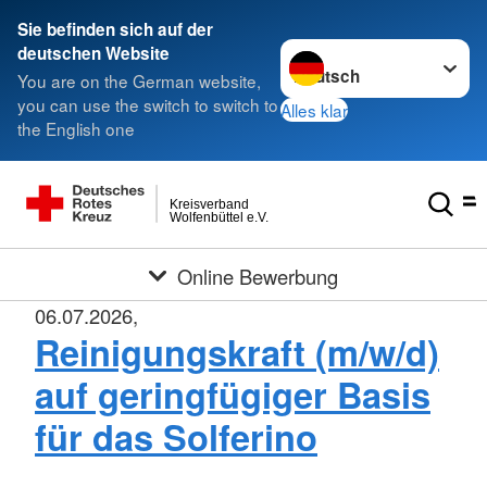
Sie befinden sich auf der
Sprache wechseln zu
deutschen Website
You are on the German website,
you can use the switch to switch to
Alles klar
the English one
Kreisverband
Wolfenbüttel e.V.
Online Bewerbung
06.07.2026,
Reinigungskraft (m/w/d)
auf geringfügiger Basis
für das Solferino