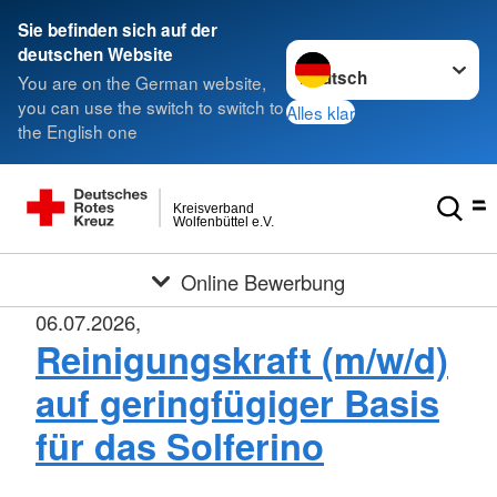
Sie befinden sich auf der
Sprache wechseln zu
deutschen Website
You are on the German website,
you can use the switch to switch to
Alles klar
the English one
Kreisverband
Wolfenbüttel e.V.
Online Bewerbung
06.07.2026,
Reinigungskraft (m/w/d)
auf geringfügiger Basis
für das Solferino