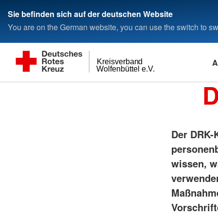
Sie befinden sich auf der deutschen Website
You are on the German website, you can use the switch to swi
A
Kreisverband
Wolfenbüttel e.V.
D
Der
DRK-K
personenb
wissen, w
verwenden
Maßnahmen
Vorschrif