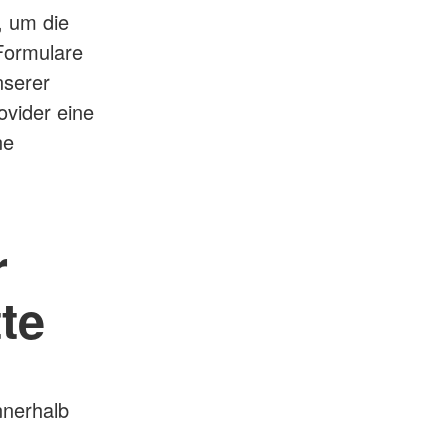
, um die
Formulare
nserer
vider eine
ne
r
te
nnerhalb