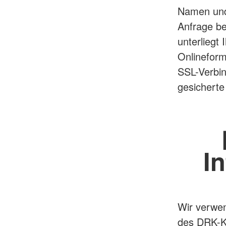
Namen und 
Anfrage be
unterliegt
Onlineform
SSL-Verbi
gesicherte
I
Wir verwen
des DRK-Kr