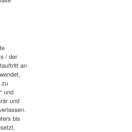
te
s / der
auftritt an
rwendet,
 zu
“ und
orär und
verlassen.
ters bis
setzt,