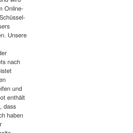
m Online-
 Schüssel-
sers
en. Unsere
der
ets nach
istet
en
eifen und
ot enthält
, dass
uch haben
r
halte