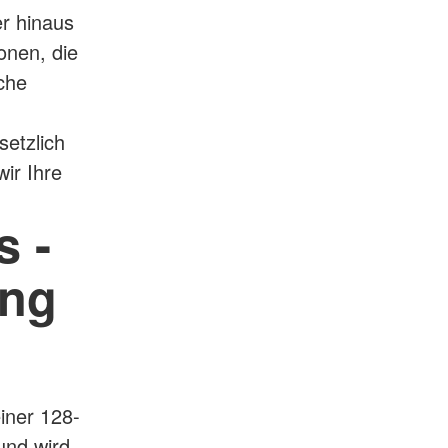
r hinaus
sonen, die
che
setzlich
ir Ihre
s -
ung
iner 128-
und wird