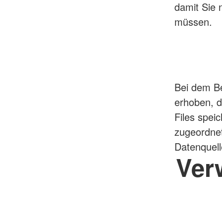
damit Sie 
müssen.
Bei dem Be
erhoben, d
Files spei
zugeordne
Datenquel
Ver