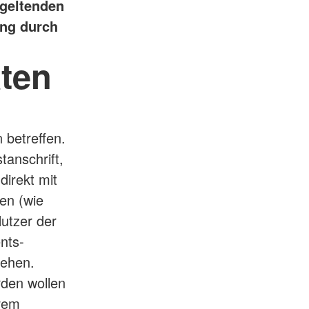
 geltenden
ung durch
ten
 betreffen.
tanschrift,
direkt mit
nen (wie
utzer der
nts-
sehen.
rden wollen
hrem