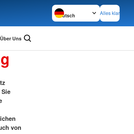
Sprache wechseln zu
Alles klar
Über Uns
ng
tz
 Sie
e
lichen
auch von