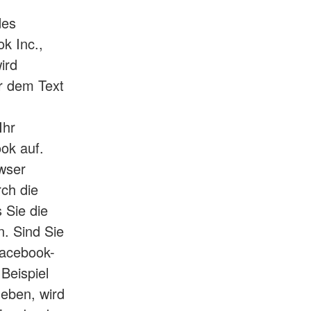
des
k Inc.,
ird
r dem Text
Ihr
ok auf.
owser
ch die
 Sie die
n. Sind Sie
Facebook-
Beispiel
geben, wird