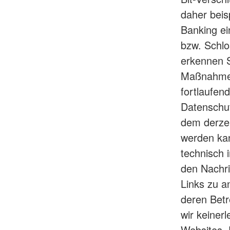
daher beis
Banking ei
bzw. Schlo
erkennen S
Maßnahmen
fortlaufen
Datenschut
dem derzei
werden kan
technisch 
den Nachri
Links zu a
deren Betr
wir keinerl
Websites. 