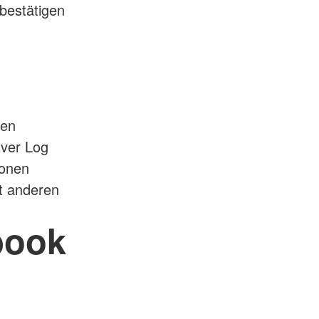
bestätigen
ten
rver Log
sonen
t anderen
book