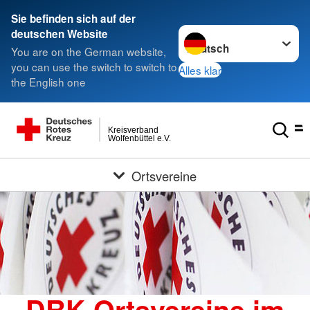
Sie befinden sich auf der
Sprache wechseln zu
deutschen Website
You are on the German website,
you can use the switch to switch to
Alles klar
the English one
Kreisverband
Wolfenbüttel e.V.
Ortsvereine
DRK-Ortsvereine im