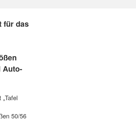
 für das
rößen
 Auto-
 „Tafel
ößen 50/56