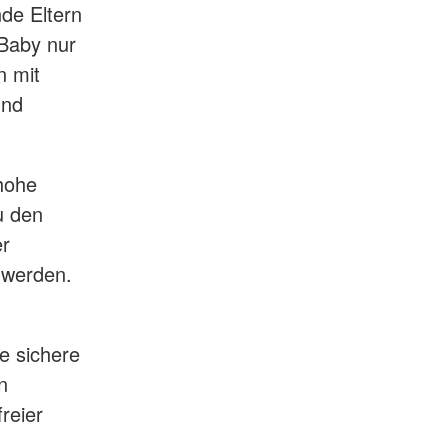
de Eltern
 Baby nur
n mit
und
 hohe
u den
er
n werden.
e sichere
n
reier