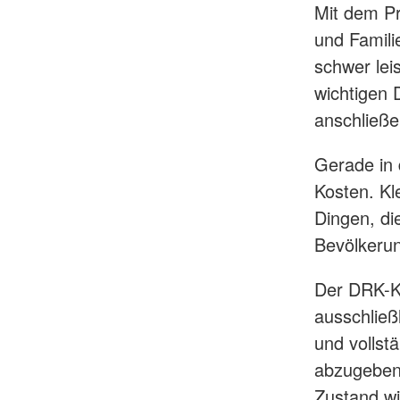
Mit dem Pr
und Famili
schwer lei
wichtigen 
anschließe
Gerade in 
Kosten. K
Dingen, di
Bevölkerun
Der DRK-Kr
ausschließ
und vollst
abzugeben.
Zustand wi