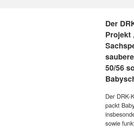
Der DRK
Projekt
Sachspe
saubere
50/56 s
Babysch
Der DRK-Kr
packt Bab
insbesonde
sowie funk