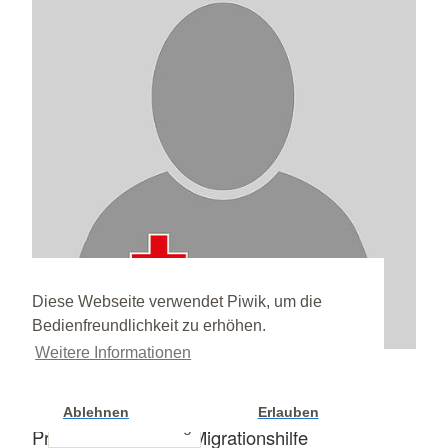
Diese Webseite verwendet Piwik, um die
Bedienfreundlichkeit zu erhöhen.
Weitere Informationen
Frauke Stechow
Ablehnen
Erlauben
Cookie Einstellung
Projektmitarbeiterin Migrationshilfe