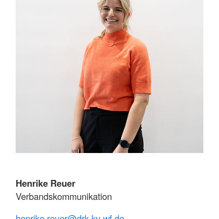
Henrike Reuer
Verbandskommunikation
henrike.reuer@drk-kv-wf.de