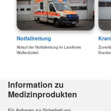
Notfallrettung
Kran
Ablauf der Notfallrettung im Landkreis
Zuverlä
Wolfenbüttel.
Kranke
Information zu
Medizinprodukten
Für Anfragen zur Sicherheit von