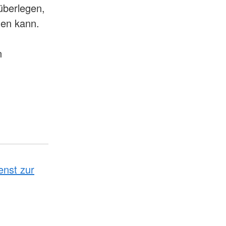
überlegen,
den kann.
n
enst zur