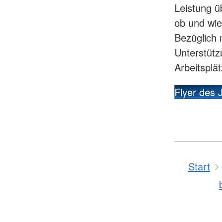
Leistung ü
ob und wie
Bezüglich 
Unterstütz
Arbeitsplä
Flyer des 
Start