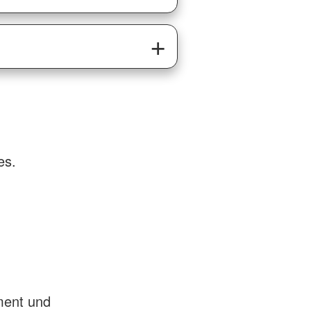
es.
ment und