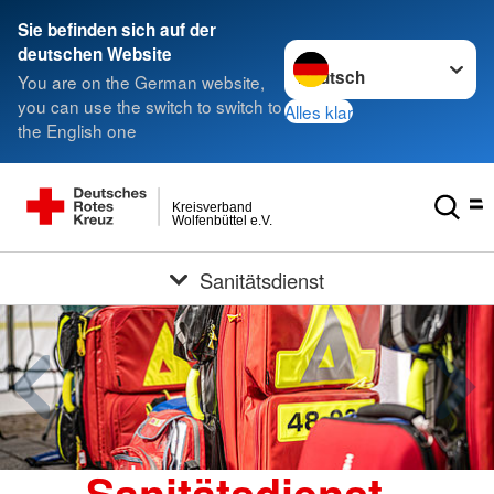
Sie befinden sich auf der
Sprache wechseln zu
deutschen Website
You are on the German website,
you can use the switch to switch to
Alles klar
the English one
Kreisverband
Wolfenbüttel e.V.
Sanitätsdienst
Sanitätsdienst -