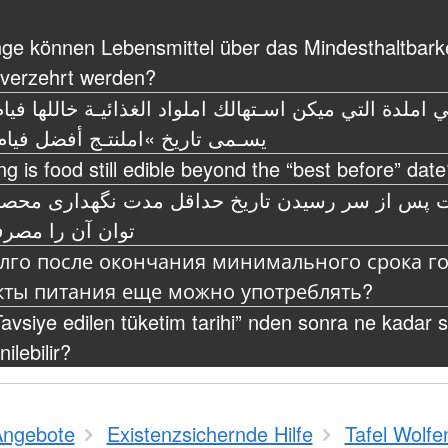
nge können Lebensmittel über das Mindesthaltbark
 verzehrt werden?
 املدة التي ميكن اسـتهالك املواد الغذائيـة خاللها فيام
يسـمى تاريخ »املنتـج أفضل فيام
g is food still edible beyond the “best before” dat
 پس از سر رسیدن تاریخ حداقل مدت نگهداری محص
توان آن را مصر
олго после окончания минимального срока г
кты питания еще можно употреблять?
avsiye edilen tüketim tarihi” nden sonra ne kadar s
ilebilir?
Angebote
Existenzsichernde Hilfe
Tafel Wolfe