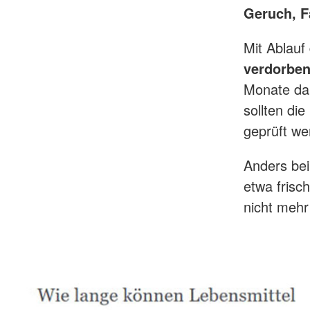
Geruch, F
Mit Ablauf
verdorbe
Monate da
sollten di
geprüft we
Anders b
etwa frisc
nicht meh