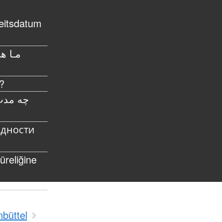
eitsdatum
مـا هي
e?
چه مدت
одности
üreliğine
nbüttel