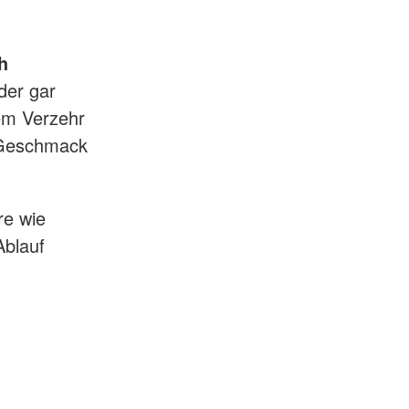
h
der gar
em Verzehr
d Geschmack
re wie
Ablauf