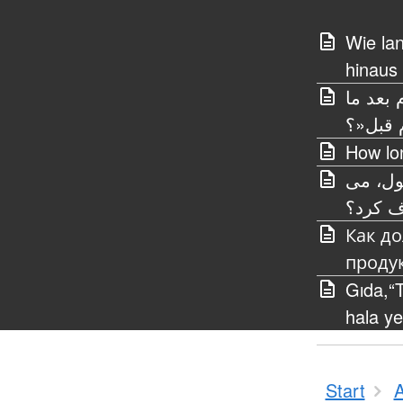
Wie la
hinaus
 بعد ما
 قبل«؟
How lon
ول، می
ف کرد؟
Как д
проду
Gıda,“T
hala yen
Start