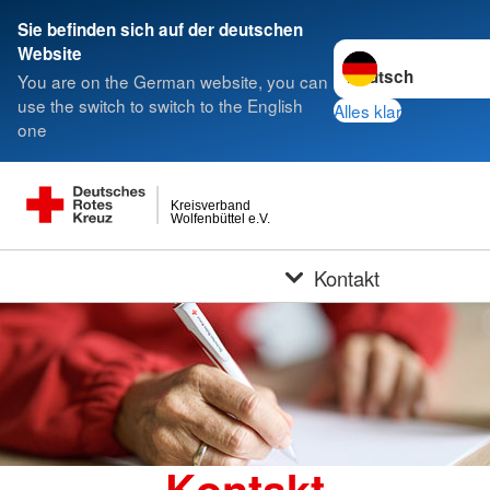
Sie befinden sich auf der deutschen
Sprache wechseln z
Website
You are on the German website, you can
use the switch to switch to the English
Alles klar
one
Kreisverband
Wolfenbüttel e.V.
Kontakt
Kontakt