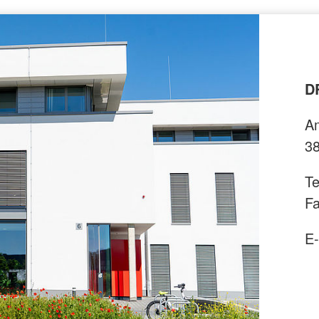
D
A
38
Te
F
E-