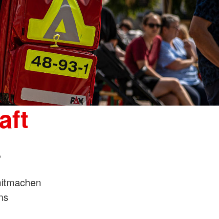
aft
?
mitmachen
ns