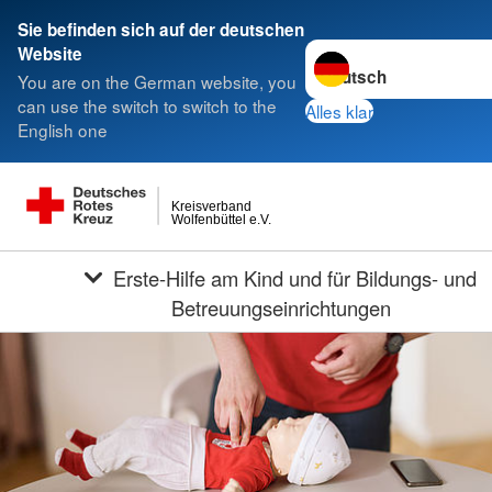
Sie befinden sich auf der deutschen
Sprache wechseln zu
Website
You are on the German website, you
can use the switch to switch to the
Alles klar
English one
Kreisverband
Wolfenbüttel e.V.
Erste-Hilfe am Kind und für Bildungs- und
Betreuungseinrichtungen