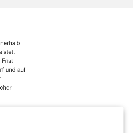
nnerhalb
istet.
Frist
rf und auf
r
icher