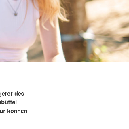
gerer des
büttel
tur können