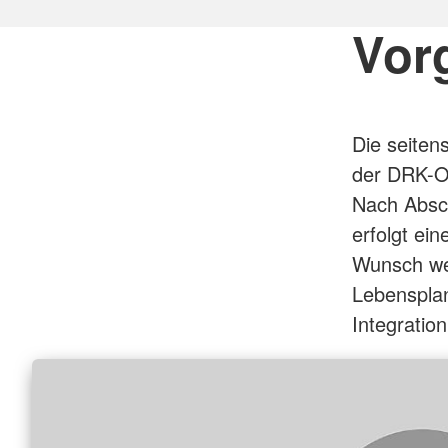
Vor
Die seiten
der DRK-Or
Nach Absch
erfolgt ei
Wunsch wer
Lebensplan
Integration