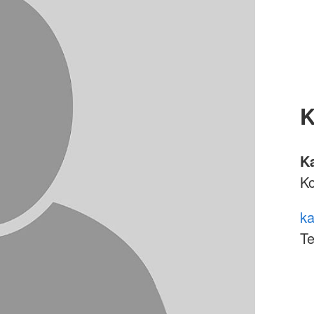
K
K
K
ka
Te